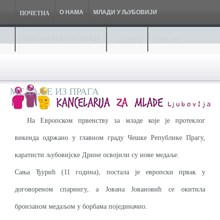
О НАМА
МЛАДИ У ЉУБОВИЈИ
ПОЧЕТНА
АКЦИОНИ ПЛАН ЗА МЛАДЕ
ГАЛЕРИЈА
КОНТАКТ
МЕДАЉЕ ИЗ ПРАГА
На Европском првенству за младе које је протеклог
викенда одржано у главном граду Чешке Републике Прагу,
каратисти љубовијске Дрине освојили су нове медаље.
Сања Ђурић (11 година), постала је европски првак у
договореном спарингу, а Јована Јовановић се окитила
бронзаном медаљом у борбама појединачно.